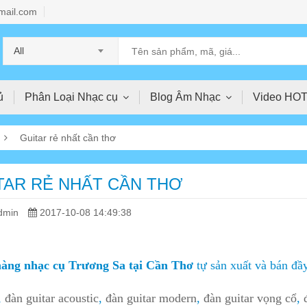
mail.com
All
ủ
Phân Loại Nhạc cụ
Blog Âm Nhạc
Video HO
Guitar rẻ nhất cần thơ
TAR RẺ NHẤT CẦN THƠ
dmin
2017-10-08 14:49:38
àng nhạc cụ Trương Sa tại Cần Thơ
tự sản xuất và bán đầy
,
đàn guitar acoustic
,
đàn guitar modern
,
đàn guitar vọng cổ
,