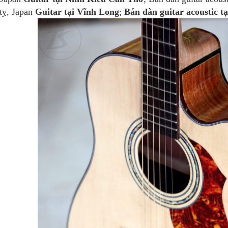
 tỵ, Japan
Guitar tại Vĩnh Long
;
Bán đàn guitar acoustic t