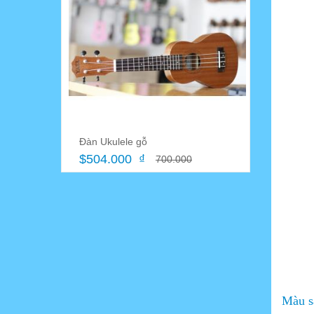
Địa chỉ bán sáo trúc và
nhạc cụ dân tộc cho sinh
viên tại Cần Thơ
14/01/2021
Cách chơi đàn guitar hiệu
quả - Guitar trường Sa
26/11/2020
Sửa chưã đàn guitar tại
Cần Thơ - Xưởng đàn
Đàn Ukulele gỗ
guitar Trường Sa
$504.000 ₫
700.000
25/11/2020
Kho Đàn Yamaha ,Morris
Nhật cũ Tại Cần Thơ
18/11/2020
Địa chỉ bán đàn Guitar Cần
Thơ
Màu s
02/07/2026