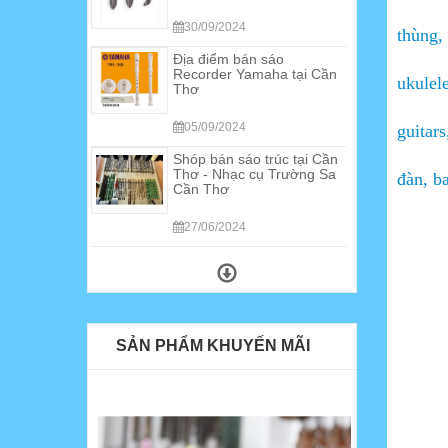
Thơ
thùng,
05/09/2024
Shóp bán sáo trúc tại Cần
ukulele
Thơ - Nhạc cụ Trường Sa
Cần Thơ
guitar
27/06/2024
Thanh lý đàn guitar Nhật
đàn, b
cũ giá rẻ - Đàn Guitar
Yamaha, đàn guitar Morris
04/01/2022
Hướng Dẫn Chơi Đàn
Guitar Cho Người Bắt Đầu
26/05/2021
Cửa hàng guitar Nhạc cụ
SẢN PHẨM KHUYẾN MÃI
đường 30 tháng 4 Cần
Thơ
06/04/2021