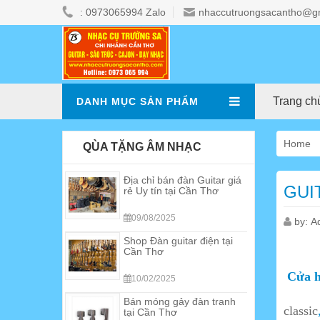
: 0973065994 Zalo
nhaccutruongsacantho@g
Trang ch
DANH MỤC SẢN PHẨM
Home
QÙA TẶNG ÂM NHẠC
Shop Đàn guitar điện tại
GUI
Cần Thơ
10/02/2025
by:
A
Bán móng gảy đàn tranh
tại Cần Thơ
Cửa h
30/09/2024
Địa điểm bán sáo
classic
Recorder Yamaha tại Cần