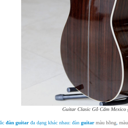
Guitar Clasic Gỗ Cẩm Mexico g
ắc
đàn guitar
đa dạng khác nhau: đàn
guitar
màu hồng
,
màu