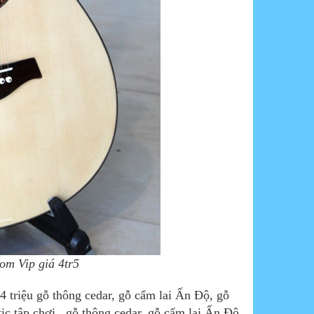
om Vip giá 4tr5
4 triệu gỗ thông cedar, gỗ cẩm lai Ấn Độ, gỗ
tic tâp chơi, gỗ thông cedar, gỗ cẩm lai Ấn Độ,