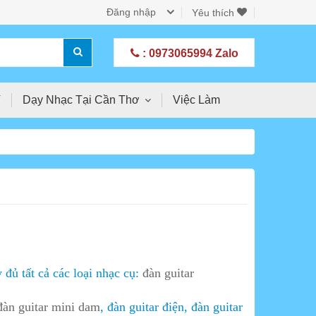
Đăng nhập
Yêu thích
: 0973065994 Zalo
T
Dạy Nhạc Tại Cần Thơ
Việc Làm
 đủ tất cả các loại nhạc cụ:
đàn guitar
đàn guitar
mini
dam
, đàn guitar điện, đàn guitar