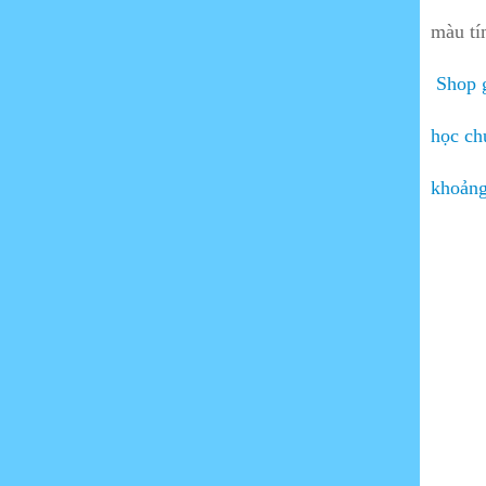
Shop đàn guitar vọng cổ
màu t
điện phím lõm tại Cần Thơ
06/10/2025
Shop g
Địa chỉ bán sáo trúc Uy tín
tại Cần Thơ
học ch
28/08/2025
khoảng
Guitar Cần Thơ phân phối
tất cả các loại nhạc cụ
guitar cho sinh viên
16/08/2025
Shop Sáo Trúc Chuyên
Nghiệp Tại Cần Thơ
04/08/2025
Khóa Học Đàn Guitar Tại
Cần Thơ
12/08/2025