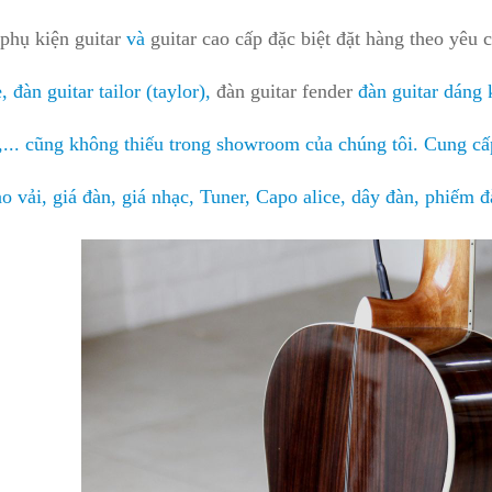
phụ kiện guitar
và
guitar cao cấp đặc biệt đặt hàng theo yêu 
, đàn guitar tailor (taylor),
đàn guitar fender
đàn guitar dáng 
s,... cũng không thiếu trong showroom của chúng tôi. Cung cấp
ao vải, giá đàn, giá nhạc, Tuner, Capo alice, dây đàn, phiếm đ