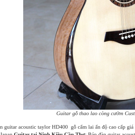
Guitar gỗ thao lao còng cườm Cust
n guitar acoustic taylor HD400 gỗ cẩm lai ấn độ cao cấp giá 
, Japan
Guitar tại Ninh Kiều
Cần Thơ
; Bán đàn guitar acous