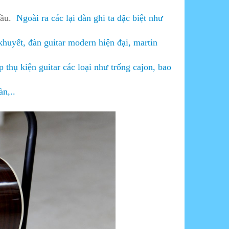
cầu.
Ngoài ra các lại đàn ghi ta đặc biệt như
khuyết, đàn guitar modern hiện đại, martin
 thụ kiện guitar các loại như trống cajon, bao
àn,..