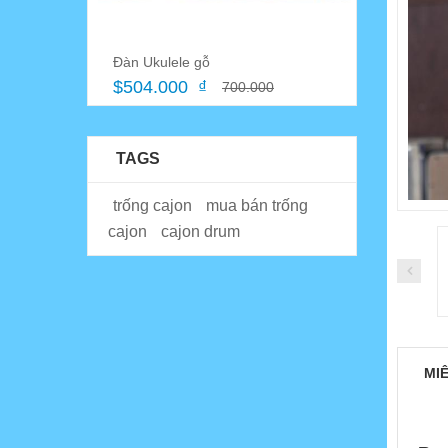
Đàn Ukulele gỗ
$504.000 ₫
700.000
TAGS
trống cajon
mua bán trống
cajon
cajon drum
MI