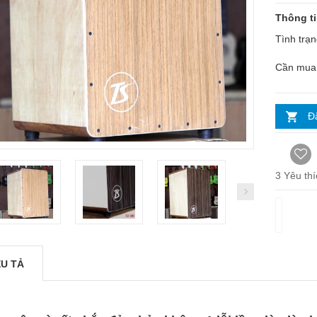
Thông t
Tình trạn
Cần mua
Đ
3
Yêu thí
ÊU TẢ