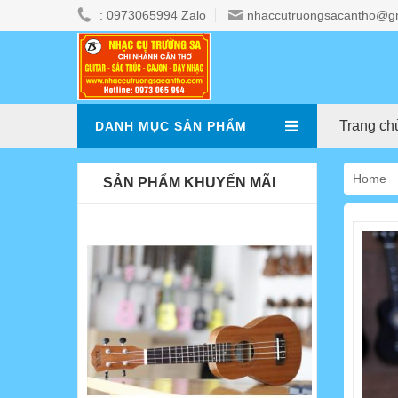
: 0973065994 Zalo
nhaccutruongsacantho@g
Trang ch
DANH MỤC SẢN PHẨM
Home
SẢN PHẨM KHUYẾN MÃI