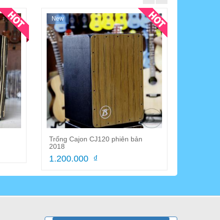
New
Trống Cajon CJ120 phiên bản
Lớp Học 
2018
500.00
1.200.000 ₫