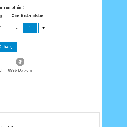
in sản phẩm:
g:
Còn 5 sản phẩm
:
-
+
ặt hàng
ch
8995 Đã xem