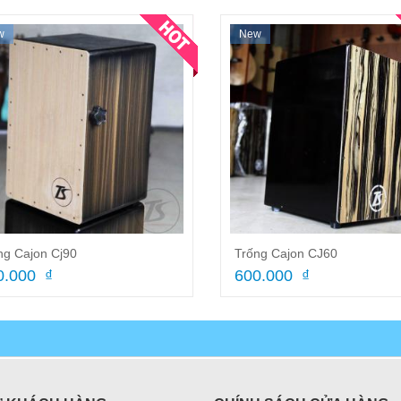
w
New
ng Cajon Cj90
Trống Cajon CJ60
0.000 ₫
600.000 ₫