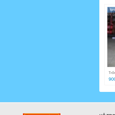
Ne
Trố
90