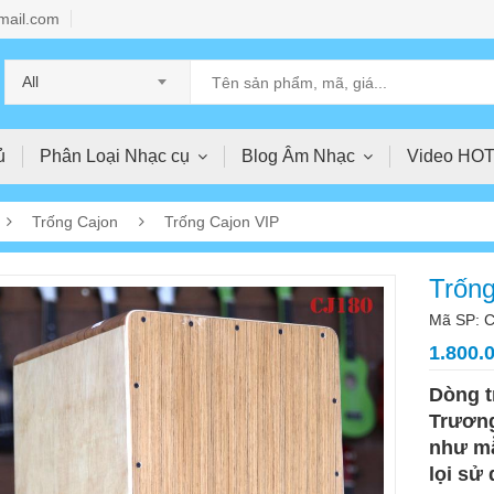
mail.com
All
ủ
Phân Loại Nhạc cụ
Blog Âm Nhạc
Video HO
Trống Cajon
Trống Cajon VIP
Trống
Mã SP: C
1.800.
Dòng t
Trương
như mẫ
lọi sử