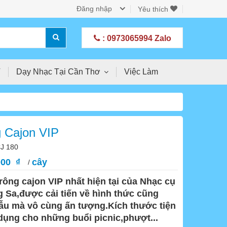
Đăng nhập
Yêu thích
: 0973065994 Zalo
T
Dạy Nhạc Tại Cần Thơ
Việc Làm
 Cajon VIP
J 180
000 ₫
cây
/
rông cajon VIP nhất hiện tại của Nhạc cụ
 Sa,được cải tiến về hình thức cũng
u mà vô cùng ấn tượng.Kích thước tiện
 dụng cho những buổi picnic,phượt...