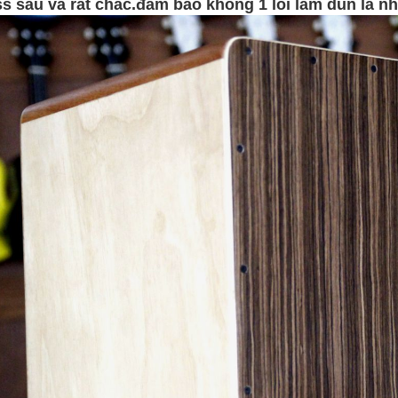
s sâu và rất chắc.đảm bảo không 1 lỗi lầm dùn là n