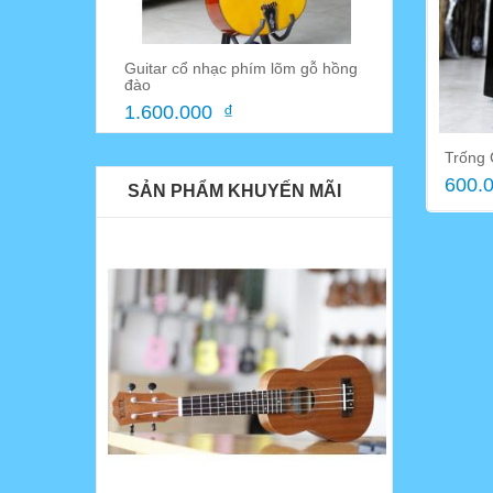
ệp
Guitar cổ nhạc phím lõm gỗ hồng
Móng gảy đà
đào
45.000 ₫
1.600.000 ₫
Trống 
600.0
SẢN PHẨM KHUYẾN MÃI