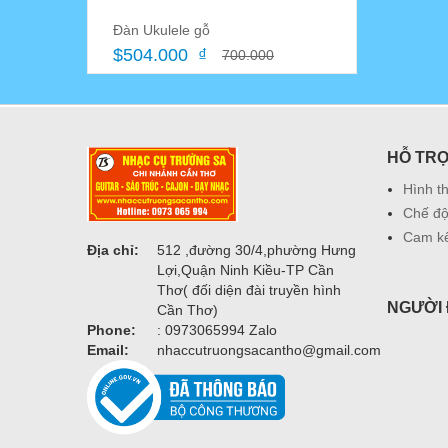
Đàn Ukulele gỗ
$504.000 ₫
700.000
HỖ TR
Hình t
Chế độ
Cam kế
Địa chỉ:
512 ,đường 30/4,phường Hưng
Lợi,Quận Ninh Kiều-TP Cần
Thơ( đối diện đài truyền hình
NGƯỜI 
Cần Thơ)
Phone:
: 0973065994 Zalo
Email:
nhaccutruongsacantho@gmail.com