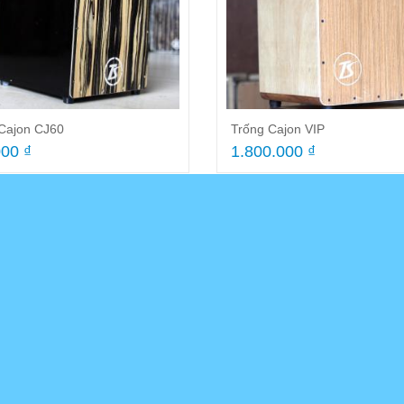
n tranh Inox
Trống gõ bo Yamaha MT6 màu gỗ
Sáo
500.000 ₫
13
Dòng trông cajon VIP nhất hiện 
Cajon CJ60
Trống Cajon VIP
Nhạc cụ Trương Sa,được cải tiế
00 ₫
1.800.000 ₫
hình...