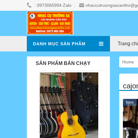
: 0973065994 Zalo
nhaccutruongsacantho@g
Trang ch
DANH MỤC SẢN PHẨM
Home
SẢN PHẨM BÁN CHẠY
cajo
New