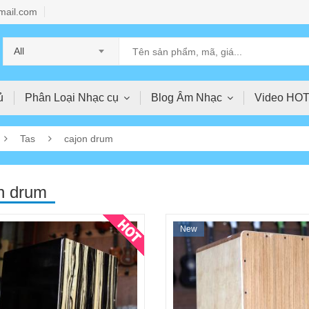
mail.com
All
ủ
Phân Loại Nhạc cụ
Blog Âm Nhạc
Video HO
Tas
cajon drum
n drum
New