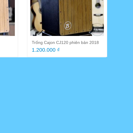
 Recorder Yamaha YRS-24B
Guitar Acoustic HD180A 2024
5.000 ₫
1.800.000 ₫
tại của
Trống Cajon CJ120 phiên bản 2018
n về
1.200.000 ₫