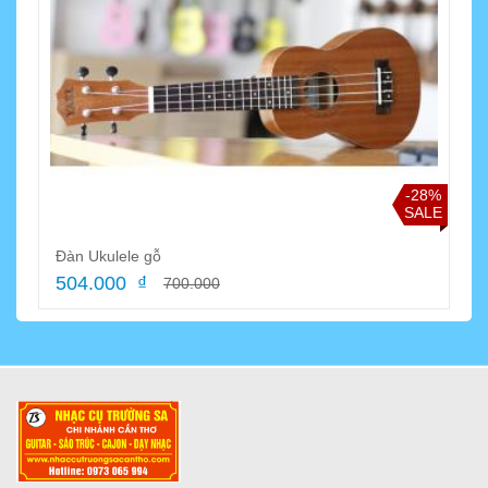
-28%
SALE
Đàn Ukulele gỗ
504.000 ₫
700.000