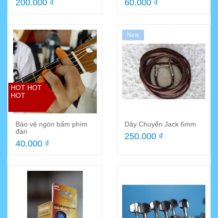
200.000 ₫
60.000 ₫
hóaBọc cao su mềm
mạiCó...
New
HOT HOT
HOT
Bảo vệ ngón bấm phím
Dây Chuyển Jack 6mm
đàn
250.000 ₫
40.000 ₫