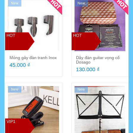
New
New
HOT
HOT
Móng gảy đàn tranh Inox
Dây đàn guitar vọng cổ
Dosago
45.000 ₫
130.000 ₫
New
New
VIP1