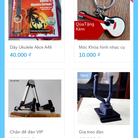
QùaTặng
Kèm
Dây Ukulele Alice A46
Móc Khóa hình nhạc cụ
40.000 ₫
10.000 ₫
New
Chất liêu: Nhôm đinh hình
Chân để đàn VIP
Gía treo đàn
được Anod chống oxy