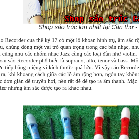
Shop sáo trúc lớn nhất tại Cần thơ 
o Recorder của thế kỷ 17 có một lỗ khoan hình trụ, âm sắc rộ
u, chúng đóng một vai trò quan trọng trong các bản nhạc, nh
u cũng như các nhóm nhạc Jazz cùng các loại đàn như violin.
oại sáo Recorder phổ biến là soprano, alto, tenor và bass. M
rực tiếp bằng miệng vì kích thước quá lớn. Vì vậy sáo Recorde
ra, khi khoảng cách giữa các lỗ âm rộng hơn, ngón tay không t
úc đơn giản để truyền hơi, nên rất dễ để tạo ra âm thanh. Mặc 
der
nhưng âm sắc được tạo ra khác nhau.