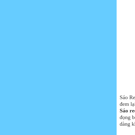
Sáo Re
đem lạ
Sáo re
đọng b
dàng k