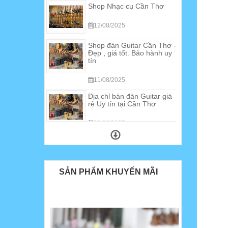
12/08/2025
Shop đàn Guitar Cần Thơ -
Đẹp , giá tốt. Bảo hành uy
tín
11/08/2025
Địa chỉ bán đàn Guitar giá
rẻ Uy tín tại Cần Thơ
09/08/2025
Shop Đàn guitar điện tại
Cần Thơ
10/02/2025
Bán móng gảy đàn tranh
SẢN PHẨM KHUYẾN MÃI
tại Cần Thơ
30/09/2024
Địa điểm bán sáo
Recorder Yamaha tại Cần
Thơ