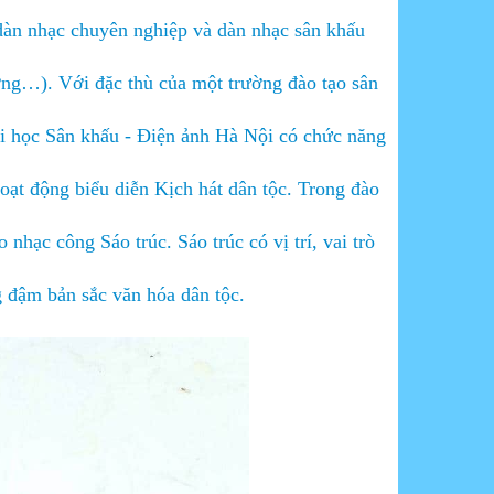
c dàn nhạc chuyên nghiệp và dàn nhạc sân khấu
ơng…). Với đặc thù của một trường đào tạo sân
i học Sân khấu - Điện ảnh Hà Nội có chức năng
oạt động biểu diễn Kịch hát dân tộc. Trong đào
 nhạc công Sáo trúc. Sáo trúc có vị trí, vai trò
g đậm bản sắc văn hóa dân tộc.