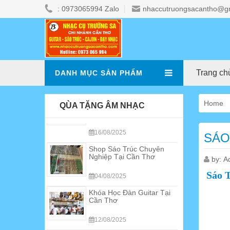
: 0973065994 Zalo
nhaccutruongsacantho@g
Trang ch
DANH MỤC SẢN PHẨM
Home
QÙA TẶNG ÂM NHẠC
Shop Sáo Trúc Chuyên
SÁO
Nghiệp Tại Cần Thơ
04/08/2025
by:
A
Khóa Học Đàn Guitar Tại
Sáo T
Cần Thơ
12/08/2025
Shop Nhạc cụ Cần Thơ