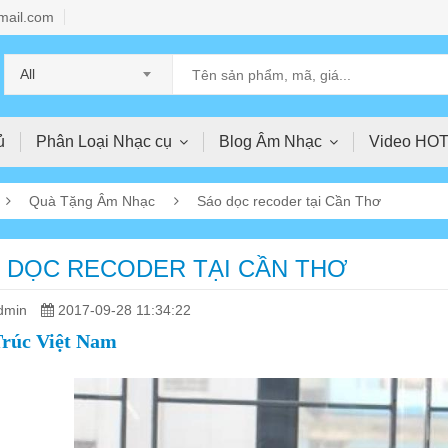
mail.com
All
ủ
Phân Loại Nhạc cụ
Blog Âm Nhạc
Video HO
Quà Tặng Âm Nhạc
Sáo dọc recoder tại Cần Thơ
 DỌC RECODER TẠI CẦN THƠ
dmin
2017-09-28 11:34:22
rúc Việt Nam