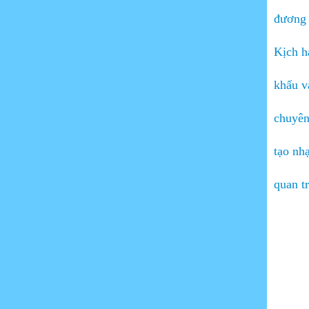
nhạc cụ dân tộc cho sinh
đương 
viên tại Cần Thơ
14/01/2021
Kịch h
Cách chơi đàn guitar hiệu
quả - Guitar trường Sa
khấu v
26/11/2020
chuyên
Sửa chưã đàn guitar tại
Cần Thơ - Xưởng đàn
guitar Trường Sa
tạo nhạ
25/11/2020
quan t
Kho Đàn Yamaha ,Morris
Nhật cũ Tại Cần Thơ
18/11/2020
Địa chỉ bán đàn Guitar Cần
Thơ
02/07/2026