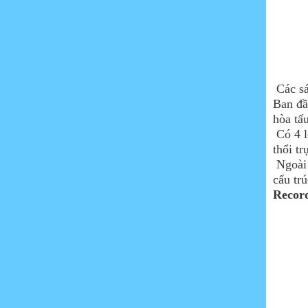
Các sá
Ban đầ
hòa tấ
Có 4 l
thổi t
Ngoài 
cấu tr
Recor