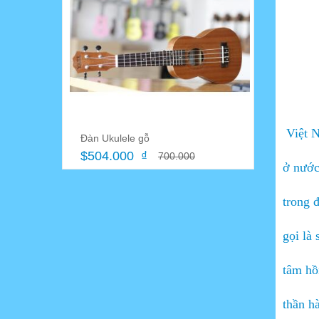
05/09/2024
Shóp bán sáo trúc tại Cần
Thơ - Nhạc cụ Trường Sa
Cần Thơ
27/06/2024
Thanh lý đàn guitar Nhật
cũ giá rẻ - Đàn Guitar
Đàn Ukulele gỗ
Việt N
Yamaha, đàn guitar Morris
$504.000 ₫
700.000
04/01/2022
ở nước 
Hướng Dẫn Chơi Đàn
Guitar Cho Người Bắt Đầu
trong 
26/05/2021
gọi là 
Cửa hàng guitar Nhạc cụ
đường 30 tháng 4 Cần
Thơ
tâm h
06/04/2021
thần h
Địa chỉ bán sáo trúc và