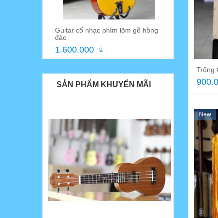
ệp
Guitar cổ nhạc phím lõm gỗ hồng
Móng gảy đà
đào
45.000 ₫
1.600.000 ₫
Trống 
900.0
SẢN PHẨM KHUYẾN MÃI
New