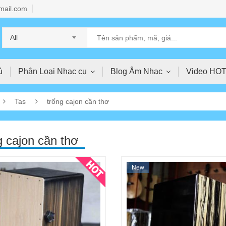
mail.com
All
ủ
Phân Loại Nhạc cụ
Blog Âm Nhạc
Video HO
Tas
trống cajon cần thơ
g cajon cần thơ
New