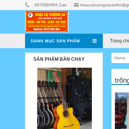
: 0973065994 Zalo
nhaccutruongsacantho@g
Trang ch
DANH MỤC SẢN PHẨM
Home
SẢN PHẨM BÁN CHẠY
trốn
New