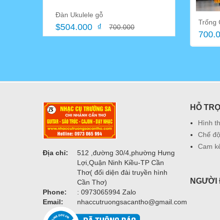
Đàn Ukulele gỗ
Trống 
$504.000 ₫
700.000
700.0
HỖ TR
Hình t
Chế độ
Cam kế
Địa chỉ:
512 ,đường 30/4,phường Hưng
Lợi,Quận Ninh Kiều-TP Cần
Thơ( đối diện đài truyền hình
NGƯỜI 
Cần Thơ)
Phone:
: 0973065994 Zalo
Email:
nhaccutruongsacantho@gmail.com