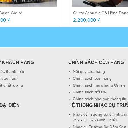
Cajon Gía rẻ
Guitar Acoustic Gỗ Hồng Dán
00 ₫
2.200.000 ₫
Ợ KHÁCH HÀNG
CHÍNH SÁCH CỬA HÀNG
hức thanh toán
Nội quy cửa hàng
 bảo hành
Chính sách bán hàng
t chất lượng
Chính sách mua hàng Online
Chính sách đổi trả
Chính sách bảo mật thông tin
ĐẠI DIỆN
HỆ THỐNG NHẠC CỤ TRƯ
Nhạc cụ Trường Sa chi nhánh
297 - QL1A - Bình Chiểu
Nhạc cụ Trường Sa Đầm Sen