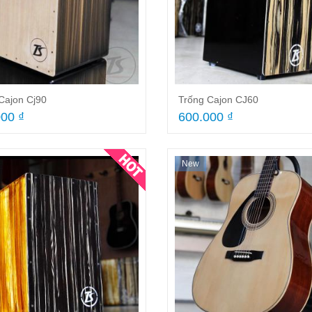
n tranh Inox
Trống gõ bo Yamaha MT6 màu gỗ
Sáo
500.000 ₫
13
Cajon Cj90
Trống Cajon CJ60
00 ₫
600.000 ₫
New