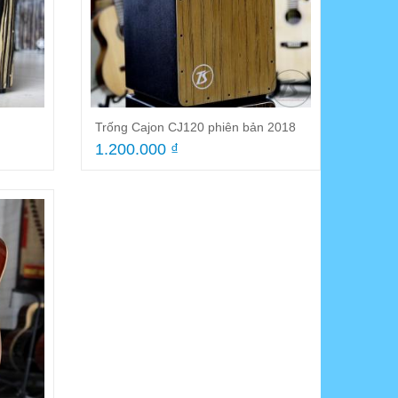
 Recorder Yamaha YRS-24B
Guitar Acoustic HD180A 2024
5.000 ₫
1.800.000 ₫
Trống Cajon CJ120 phiên bản 2018
1.200.000 ₫