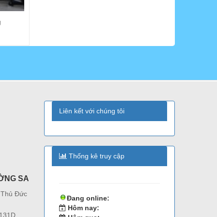
g
Liên kết với chúng tôi
Thống kê truy cập
ỜNG SA
 Thủ Đức
Đang online:
Hôm nay:
 131D